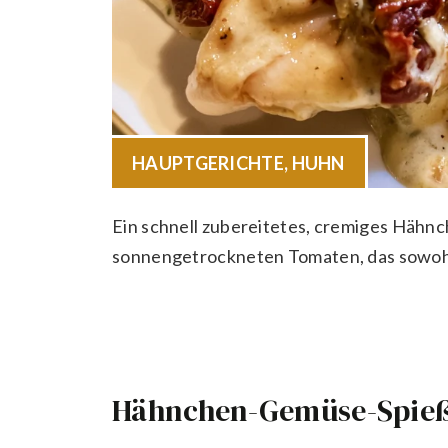
HAUPTGERICHTE
,
HUHN
Ein schnell zubereitetes, cremiges Hähnc
sonnengetrockneten Tomaten, das sowohl e
Hähnchen-Gemüse-Spieß