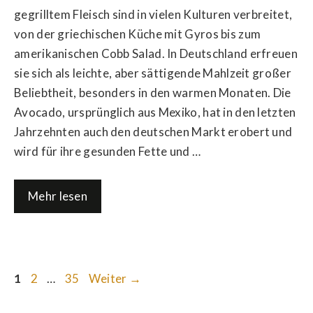
gegrilltem Fleisch sind in vielen Kulturen verbreitet,
von der griechischen Küche mit Gyros bis zum
amerikanischen Cobb Salad. In Deutschland erfreuen
sie sich als leichte, aber sättigende Mahlzeit großer
Beliebtheit, besonders in den warmen Monaten. Die
Avocado, ursprünglich aus Mexiko, hat in den letzten
Jahrzehnten auch den deutschen Markt erobert und
wird für ihre gesunden Fette und …
Mehr lesen
Seite
Seite
Seite
1
2
…
35
Weiter
→