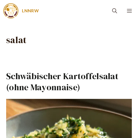
Zum
Me
LNNRW
Inhalt
springen
salat
Schwäbischer Kartoffelsalat
(ohne Mayonnaise)