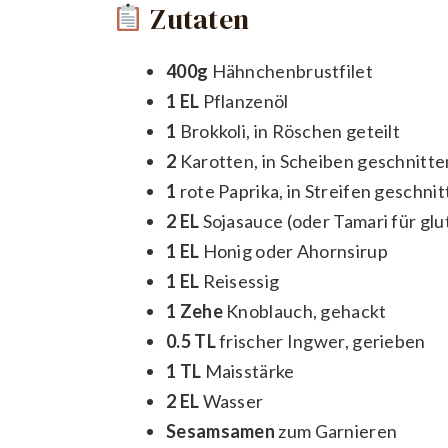
Zutaten
400g
Hähnchenbrustfilet
1 EL
Pflanzenöl
1
Brokkoli, in Röschen geteilt
2
Karotten, in Scheiben geschnitte
1
rote Paprika, in Streifen geschni
2 EL
Sojasauce (oder Tamari für glu
1 EL
Honig oder Ahornsirup
1 EL
Reisessig
1 Zehe
Knoblauch, gehackt
0.5 TL
frischer Ingwer, gerieben
1 TL
Maisstärke
2 EL
Wasser
Sesamsamen
zum Garnieren