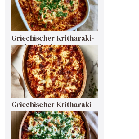
Griechischer Kritharaki-
Hackauflauf mit Feta
Griechischer Kritharaki-
Hackauflauf mit Feta