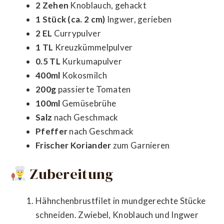
2 Zehen
Knoblauch, gehackt
1 Stück (ca. 2 cm)
Ingwer, gerieben
2 EL
Currypulver
1 TL
Kreuzkümmelpulver
0.5 TL
Kurkumapulver
400ml
Kokosmilch
200g
passierte Tomaten
100ml
Gemüsebrühe
Salz
nach Geschmack
Pfeffer
nach Geschmack
Frischer Koriander
zum Garnieren
Zubereitung
Hähnchenbrustfilet in mundgerechte Stücke
schneiden. Zwiebel, Knoblauch und Ingwer