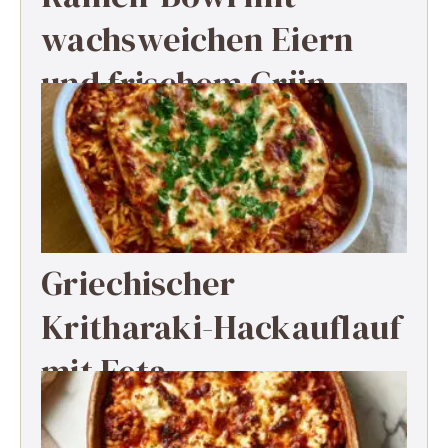
wachsweichen Eiern
und frischem Grün
Griechischer
Kritharaki-Hackauflauf
mit Feta