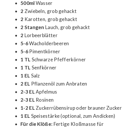
500ml
Wasser
2
Zwiebeln, grob gehackt
2
Karotten, grob gehackt
2 Stangen
Lauch, grob gehackt
2
Lorbeerblätter
5-6
Wacholderbeeren
5-6
Pimentkörner
1 TL
Schwarze Pfefferkörner
1 TL
Senfkörner
1 EL
Salz
2 EL
Pflanzenöl zum Anbraten
2-3 EL
Apfelmus
2-3 EL
Rosinen
1-2 EL
Zuckerrübensirup oder brauner Zucker
1 EL
Speisestärke (optional, zum Andicken)
Für die Klöße:
Fertige Kloßmasse für