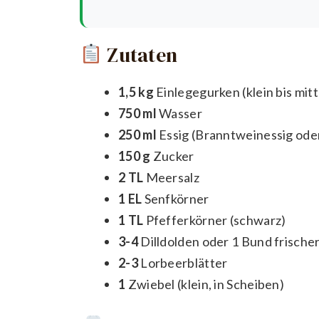
Zutaten
1,5 kg
Einlegegurken (klein bis mit
750 ml
Wasser
250 ml
Essig (Branntweinessig oder
150 g
Zucker
2 TL
Meersalz
1 EL
Senfkörner
1 TL
Pfefferkörner (schwarz)
3-4
Dilldolden oder 1 Bund frischer
2-3
Lorbeerblätter
1
Zwiebel (klein, in Scheiben)