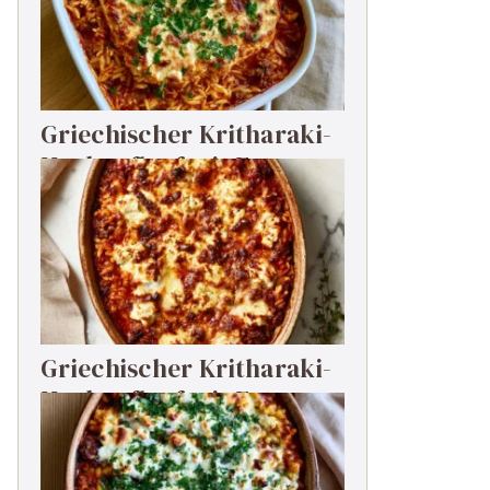
Griechischer Kritharaki-
Hackauflauf mit Feta
Griechischer Kritharaki-
Hackauflauf mit Feta