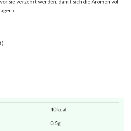
or sie verzehrt werden, damit sich die Aromen voll
lagern.
t)
40 kcal
0.5g