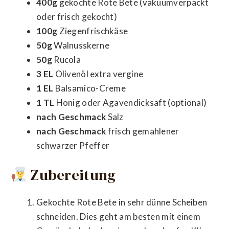
400g
gekochte Rote Bete (vakuumverpackt
oder frisch gekocht)
100g
Ziegenfrischkäse
50g
Walnusskerne
50g
Rucola
3 EL
Olivenöl extra vergine
1 EL
Balsamico-Creme
1 TL
Honig oder Agavendicksaft (optional)
nach Geschmack
Salz
nach Geschmack
frisch gemahlener
schwarzer Pfeffer
Zubereitung
Gekochte Rote Bete in sehr dünne Scheiben
schneiden. Dies geht am besten mit einem