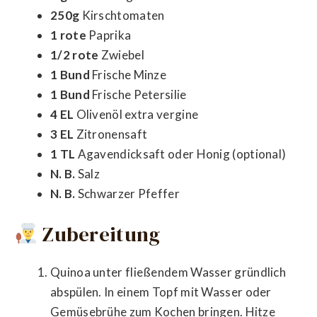
250g
Kirschtomaten
1 rote
Paprika
1/2 rote
Zwiebel
1 Bund
Frische Minze
1 Bund
Frische Petersilie
4 EL
Olivenöl extra vergine
3 EL
Zitronensaft
1 TL
Agavendicksaft oder Honig (optional)
N. B.
Salz
N. B.
Schwarzer Pfeffer
Zubereitung
Quinoa unter fließendem Wasser gründlich
abspülen. In einem Topf mit Wasser oder
Gemüsebrühe zum Kochen bringen. Hitze