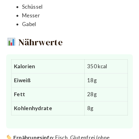
Schüssel
Messer
Gabel
Nährwerte
Kalorien
350 kcal
Eiweiß
18g
Fett
28g
Kohlenhydrate
8g
Ernährungsinfo:
Fisch, Glutenfrei (ohne