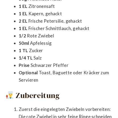
1 EL
Zitronensaft
1 EL
Kapern, gehackt
2 EL
Frische Petersilie, gehackt
1 EL
Frischer Schnittlauch, gehackt
1/2
Rote Zwiebel
50ml
Apfelessig
1 TL
Zucker
1/4 TL
Salz
Prise
Schwarzer Pfeffer
Optional
Toast, Baguette oder Kräcker zum
Servieren
Zubereitung
Zuerst die eingelegten Zwiebeln vorbereiten:
Die rote Zwiebel in sehr feine Ringe schneiden