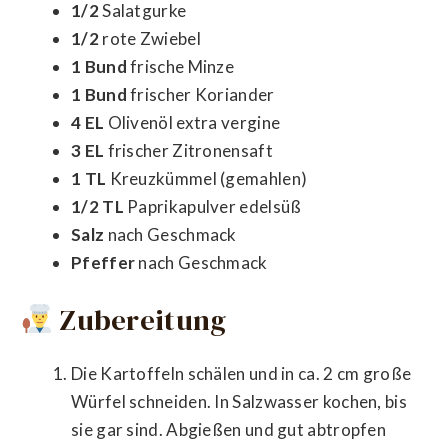
1/2
Salatgurke
1/2
rote Zwiebel
1 Bund
frische Minze
1 Bund
frischer Koriander
4 EL
Olivenöl extra vergine
3 EL
frischer Zitronensaft
1 TL
Kreuzkümmel (gemahlen)
1/2 TL
Paprikapulver edelsüß
Salz
nach Geschmack
Pfeffer
nach Geschmack
Zubereitung
Die Kartoffeln schälen und in ca. 2 cm große
Würfel schneiden. In Salzwasser kochen, bis
sie gar sind. Abgießen und gut abtropfen