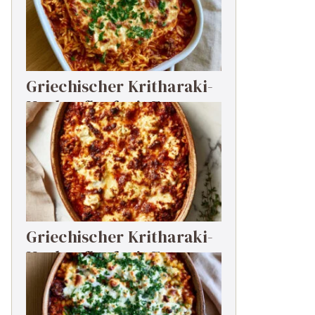
Griechischer Kritharaki-
Hackauflauf mit Feta
Griechischer Kritharaki-
Hackauflauf mit Feta