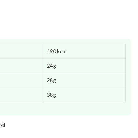
490 kcal
24g
28g
38g
rei