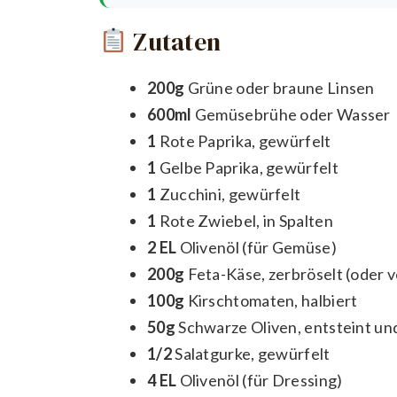
Zutaten
200g
Grüne oder braune Linsen
600ml
Gemüsebrühe oder Wasser
1
Rote Paprika, gewürfelt
1
Gelbe Paprika, gewürfelt
1
Zucchini, gewürfelt
1
Rote Zwiebel, in Spalten
2 EL
Olivenöl (für Gemüse)
200g
Feta-Käse, zerbröselt (oder 
100g
Kirschtomaten, halbiert
50g
Schwarze Oliven, entsteint und
1/2
Salatgurke, gewürfelt
4 EL
Olivenöl (für Dressing)