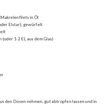
akrelenfilets in Öl
oder Elstar), gewürfelt
elt
 (oder 1-2 EL aus dem Glas)
er
us den Dosen nehmen, gut abtropfen lassen und in