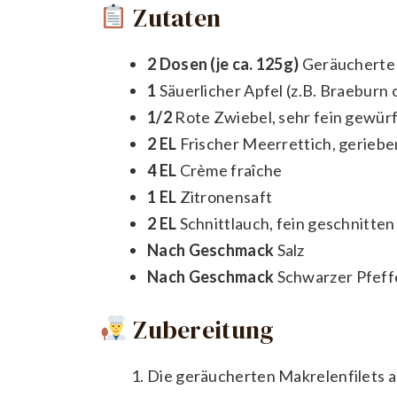
Zutaten
2 Dosen (je ca. 125g)
Geräucherte M
1
Säuerlicher Apfel (z.B. Braeburn 
1/2
Rote Zwiebel, sehr fein gewürf
2 EL
Frischer Meerrettich, gerieben
4 EL
Crème fraîche
1 EL
Zitronensaft
2 EL
Schnittlauch, fein geschnitten
Nach Geschmack
Salz
Nach Geschmack
Schwarzer Pfeff
Zubereitung
Die geräucherten Makrelenfilets a