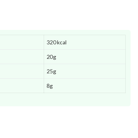
320 kcal
20g
25g
8g