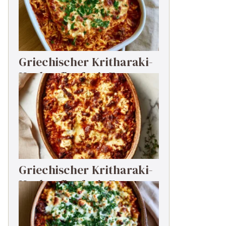
Griechischer Kritharaki-
Hackauflauf mit Feta
Griechischer Kritharaki-
Hackauflauf mit Feta