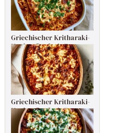
Griechischer Kritharaki-
Hackauflauf mit Feta
Griechischer Kritharaki-
Hackauflauf mit Feta