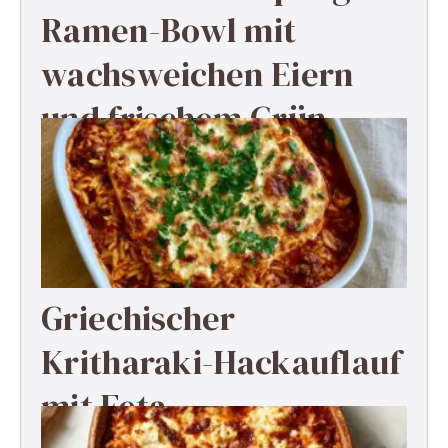
Ramen-Bowl mit
wachsweichen Eiern
und frischem Grün
Griechischer
Kritharaki-Hackauflauf
mit Feta