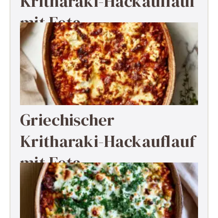
Kritharaki-Hackauflauf
mit Feta
Griechischer
Kritharaki-Hackauflauf
mit Feta