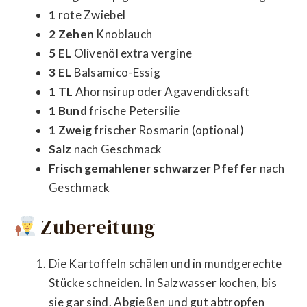
1
rote Zwiebel
2 Zehen
Knoblauch
5 EL
Olivenöl extra vergine
3 EL
Balsamico-Essig
1 TL
Ahornsirup oder Agavendicksaft
1 Bund
frische Petersilie
1 Zweig
frischer Rosmarin (optional)
Salz
nach Geschmack
Frisch gemahlener schwarzer Pfeffer
nach
Geschmack
Zubereitung
Die Kartoffeln schälen und in mundgerechte
Stücke schneiden. In Salzwasser kochen, bis
sie gar sind. Abgießen und gut abtropfen