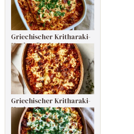
Griechischer Kritharaki-
Hackauflauf mit Feta
Griechischer Kritharaki-
Hackauflauf mit Feta