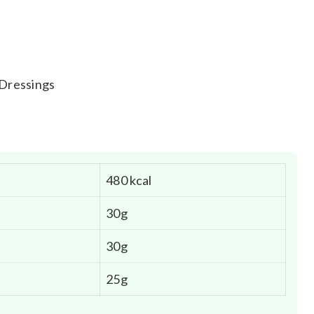
 Dressings
480 kcal
30g
30g
25g