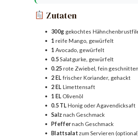
Zutaten
300g
gekochtes Hähnchenbrustfile
1
reife Mango, gewürfelt
1
Avocado, gewürfelt
0.5
Salatgurke, gewürfelt
0.25
rote Zwiebel, fein geschnitte
2 EL
frischer Koriander, gehackt
2 EL
Limettensaft
1 EL
Olivenöl
0.5 TL
Honig oder Agavendicksaft
Salz
nach Geschmack
Pfeffer
nach Geschmack
Blattsalat
zum Servieren (optional