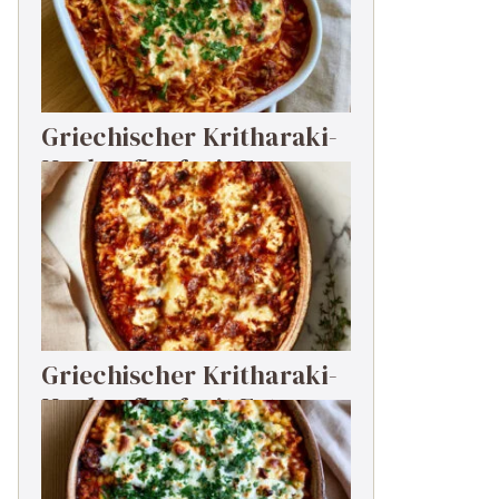
Griechischer Kritharaki-
Hackauflauf mit Feta
Griechischer Kritharaki-
Hackauflauf mit Feta