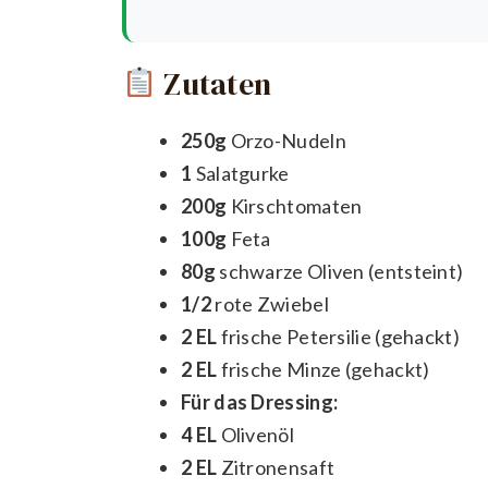
Zutaten
250g
Orzo-Nudeln
1
Salatgurke
200g
Kirschtomaten
100g
Feta
80g
schwarze Oliven (entsteint)
1/2
rote Zwiebel
2 EL
frische Petersilie (gehackt)
2 EL
frische Minze (gehackt)
Für das Dressing:
4 EL
Olivenöl
2 EL
Zitronensaft