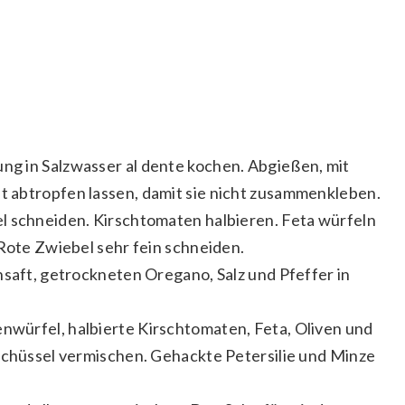
g in Salzwasser al dente kochen. Abgießen, mit
 abtropfen lassen, damit sie nicht zusammenkleben.
l schneiden. Kirschtomaten halbieren. Feta würfeln
 Rote Zwiebel sehr fein schneiden.
nsaft, getrockneten Oregano, Salz und Pfeffer in
würfel, halbierte Kirschtomaten, Feta, Oliven und
tschüssel vermischen. Gehackte Petersilie und Minze