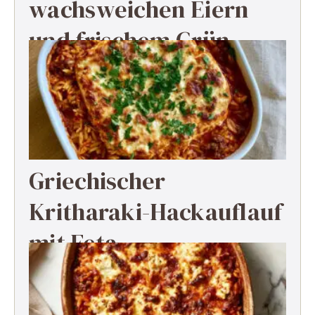
wachsweichen Eiern
und frischem Grün
Griechischer
Kritharaki-Hackauflauf
mit Feta