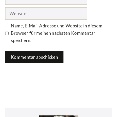
Mail-
Adresse
Website
Name, E-Mail-Adresse und Website in diesem
Browser für meinen nächsten Kommentar
speichern.