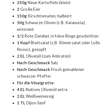
250g
Neue Kartoffeln (klein)
2
Große Eier
150g
Kirschtomaten, halbiert
50g
Schwarze Oliven (z.B. Kalamata),
entsteint
1/2
Rote Zwiebel, in feine Ringe geschnitten
1 Kopf
Blattsalat (z.B. Römersalat oder Lollo
Rosso), gezupft
2 EL
Olivenöl (zum Anbraten)
Nach Geschmack
Salz
Nach Geschmack
Frisch gemahlener
schwarzer Pfeffer
Für die Vinaigrette:
4 EL
Natives Olivenöl extra
2 EL
Weißweinessig
1 TL
Dijon-Senf