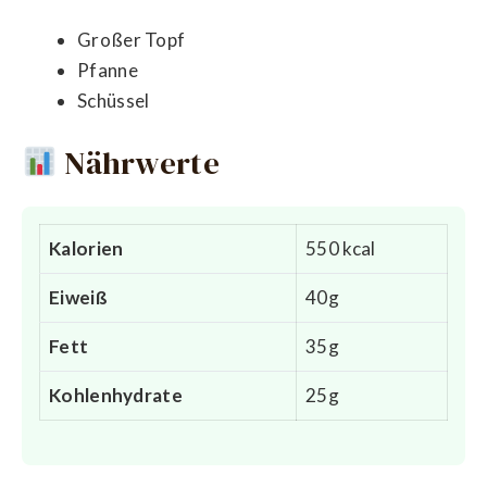
Großer Topf
Pfanne
Schüssel
Nährwerte
Kalorien
550 kcal
Eiweiß
40g
Fett
35g
Kohlenhydrate
25g