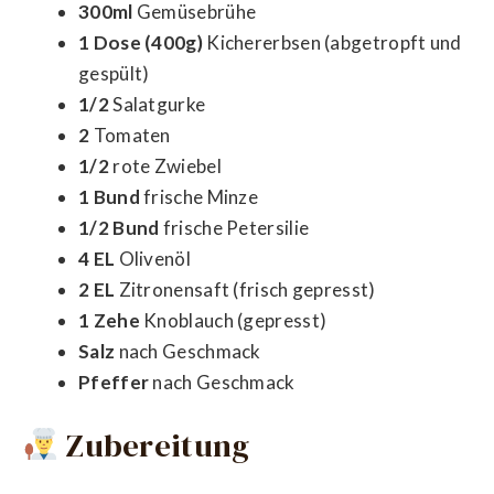
300ml
Gemüsebrühe
1 Dose (400g)
Kichererbsen (abgetropft und
gespült)
1/2
Salatgurke
2
Tomaten
1/2
rote Zwiebel
1 Bund
frische Minze
1/2 Bund
frische Petersilie
4 EL
Olivenöl
2 EL
Zitronensaft (frisch gepresst)
1 Zehe
Knoblauch (gepresst)
Salz
nach Geschmack
Pfeffer
nach Geschmack
Zubereitung