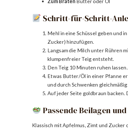
Zum Braten
Butter oder Öl
Schritt-für-Schritt-Anl
Mehl in eine Schüssel geben und in
Zucker) hinzufügen.
Langsam die Milch unter Rühren mi
klumpenfreier Teig entsteht.
Den Teig 10 Minuten ruhen lassen.
Etwas Butter/Öl in einer Pfanne erh
und durch Schwenken gleichmäßig 
Auf jeder Seite goldbraun backen.
Passende Beilagen und 
Klassisch mit Apfelmus, Zimt und Zucker 