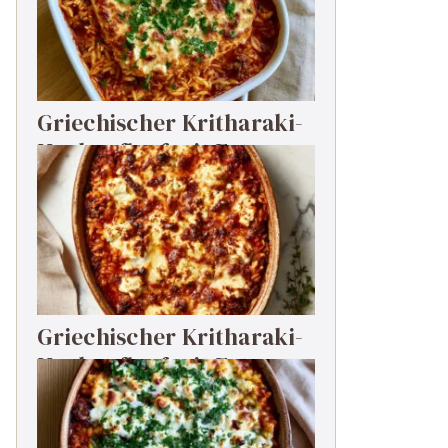
Griechischer Kritharaki-
Hackauflauf mit Feta
Griechischer Kritharaki-
Hackauflauf mit Feta