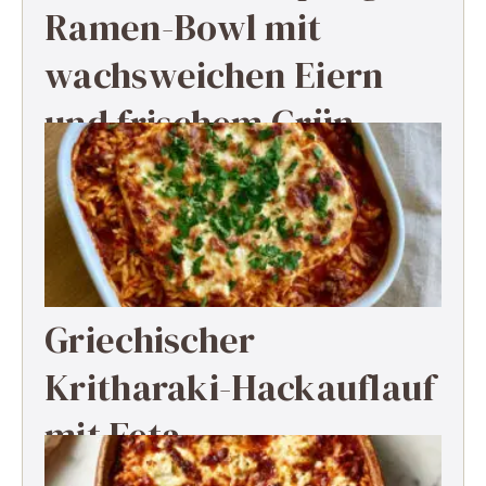
Ramen-Bowl mit
wachsweichen Eiern
und frischem Grün
Griechischer
Kritharaki-Hackauflauf
mit Feta