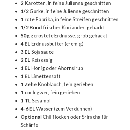
2
Karotten, in feine Julienne geschnitten
1/2
Gurke, in feine Julienne geschnitten
1
rote Paprika, in feine Streifen geschnitten
1/2 Bund
frischer Koriander, gehackt
50g
geröstete Erdnüsse, grob gehackt
4 EL
Erdnussbutter (cremig)
3 EL
Sojasauce
2 EL
Reisessig
1 EL
Honig oder Ahornsirup
1 EL
Limettensaft
1 Zehe
Knoblauch, fein gerieben
1 cm
Ingwer, fein gerieben
1 TL
Sesamöl
4-6 EL
Wasser (zum Verdünnen)
Optional
Chiliflocken oder Sriracha für
Schärfe