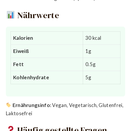
Nährwerte
Kalorien
30 kcal
Eiweiß
1g
Fett
0.5g
Kohlenhydrate
5g
Ernährungsinfo:
Vegan, Vegetarisch, Glutenfrei,
Laktosefrei
Häufig gestellte Fragen