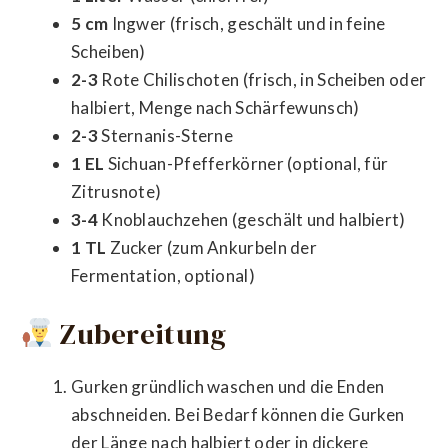
5 cm
Ingwer (frisch, geschält und in feine
Scheiben)
2-3
Rote Chilischoten (frisch, in Scheiben oder
halbiert, Menge nach Schärfewunsch)
2-3
Sternanis-Sterne
1 EL
Sichuan-Pfefferkörner (optional, für
Zitrusnote)
3-4
Knoblauchzehen (geschält und halbiert)
1 TL
Zucker (zum Ankurbeln der
Fermentation, optional)
Zubereitung
Gurken gründlich waschen und die Enden
abschneiden. Bei Bedarf können die Gurken
der Länge nach halbiert oder in dickere