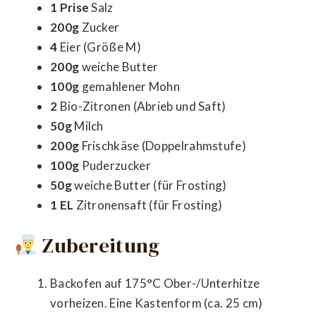
1 Prise
Salz
200g
Zucker
4
Eier (Größe M)
200g
weiche Butter
100g
gemahlener Mohn
2
Bio-Zitronen (Abrieb und Saft)
50g
Milch
200g
Frischkäse (Doppelrahmstufe)
100g
Puderzucker
50g
weiche Butter (für Frosting)
1 EL
Zitronensaft (für Frosting)
Zubereitung
Backofen auf 175°C Ober-/Unterhitze
vorheizen. Eine Kastenform (ca. 25 cm)