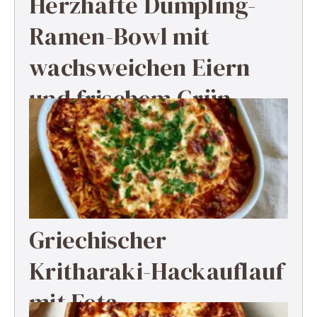
Herzhafte Dumpling-
Ramen-Bowl mit
wachsweichen Eiern
und frischem Grün
Griechischer
Kritharaki-Hackauflauf
mit Feta