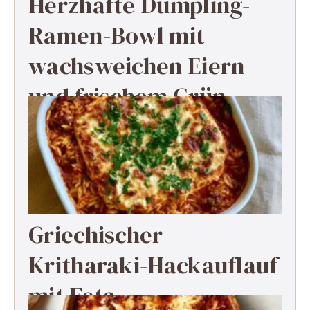
Herzhafte Dumpling-
Ramen-Bowl mit
wachsweichen Eiern
und frischem Grün
Griechischer
Kritharaki-Hackauflauf
mit Feta