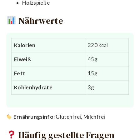
Holzspieße
Nährwerte
Kalorien
320 kcal
Eiweiß
45g
Fett
15g
Kohlenhydrate
3g
Ernährungsinfo:
Glutenfrei, Milchfrei
Häufig gestellte Fragen