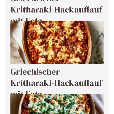
Kritharaki-Hackauflauf
mit Feta
Griechischer
Kritharaki-Hackauflauf
mit Feta