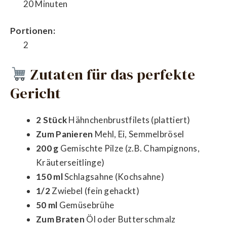
20 Minuten
Portionen:
2
Zutaten für das perfekte
Gericht
2 Stück
Hähnchenbrustfilets (plattiert)
Zum Panieren
Mehl, Ei, Semmelbrösel
200 g
Gemischte Pilze (z.B. Champignons,
Kräuterseitlinge)
150 ml
Schlagsahne (Kochsahne)
1/2
Zwiebel (fein gehackt)
50 ml
Gemüsebrühe
Zum Braten
Öl oder Butterschmalz