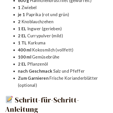
600 g
Hähnchenbrustfilet (gewürfelt)
1
Zwiebel
je 1
Paprika (rot und grün)
2
Knoblauchzehen
1 EL
Ingwer (gerieben)
2 EL
Currypulver (mild)
1 TL
Kurkuma
400 ml
Kokosmilch (vollfett)
100 ml
Gemüsebrühe
2 EL
Pflanzenöl
nach Geschmack
Salz und Pfeffer
Zum Garnieren
Frische Korianderblätter
(optional)
Schritt-für-Schritt-
Anleitung