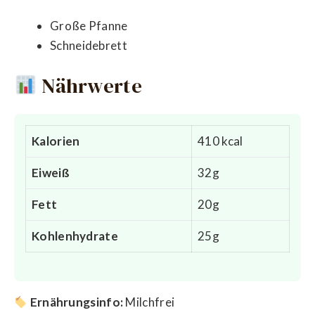
Große Pfanne
Schneidebrett
Nährwerte
Kalorien
410 kcal
Eiweiß
32g
Fett
20g
Kohlenhydrate
25g
Ernährungsinfo:
Milchfrei