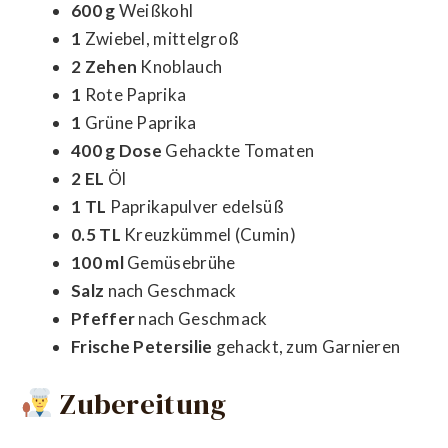
600 g
Weißkohl
1
Zwiebel, mittelgroß
2 Zehen
Knoblauch
1
Rote Paprika
1
Grüne Paprika
400 g Dose
Gehackte Tomaten
2 EL
Öl
1 TL
Paprikapulver edelsüß
0.5 TL
Kreuzkümmel (Cumin)
100 ml
Gemüsebrühe
Salz
nach Geschmack
Pfeffer
nach Geschmack
Frische Petersilie
gehackt, zum Garnieren
Zubereitung