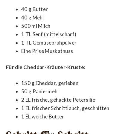
40 g Butter
40 g Mehl
500 ml Milch
1 TL Senf (mittelscharf)
1 TL Gemüsebrühpulver
Eine Prise Muskatnuss
Für die Cheddar-Kräuter-Kruste:
150 g Cheddar, gerieben
50 g Paniermehl
2 EL frische, gehackte Petersilie
1 EL frischer Schnittlauch, geschnitten
1 EL weiche Butter