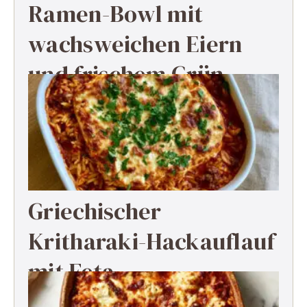
Ramen-Bowl mit
wachsweichen Eiern
und frischem Grün
Griechischer
Kritharaki-Hackauflauf
mit Feta