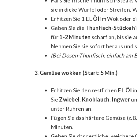
Falls Sie frische Thunfisch-Steaks
sie in dicke Würfel oder Streifen. Wü
Erhitzen Sie 1 EL
Öl
im Wok oder ei
Geben Sie die
Thunfisch-Stücke
hi
für
1-2 Minuten
scharf an, bis sie 
Nehmen Sie sie sofort heraus und st
(Bei Dosen-Thunfisch: einfach am 
3. Gemüse wokken (Start: 5 Min.)
Erhitzen Sie den restlichen EL
Öl
i
Sie
Zwiebel
,
Knoblauch
,
Ingwer
u
unter Rühren an.
Fügen Sie das härtere Gemüse (z.B
Minuten.
Geben Sie das restliche, weichere