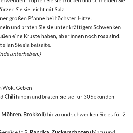
 verwenden: Tupfen Sie sie trocken und schneiden Sie
rzen Sie sie leicht mit Salz.
ner großen Pfanne bei höchster Hitze.
nein und braten Sie sie unter kräftigem Schwenken
außen eine Kruste haben, aber innen noch rosa sind.
ellen Sie sie beiseite.
Ende unterheben.)
m Wok. Geben
nd
Chili
hinein und braten Sie sie für 30 Sekunden
.
Möhren, Brokkoli
) hinzu und schwenken Sie es für 2
 Gemüse (z.B.
Paprika, Zuckerschoten
) hinzu und