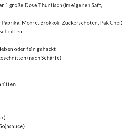
der 1 große Dose Thunfisch (im eigenen Saft,
Paprika, Möhre, Brokkoli, Zuckerschoten, Pak Choi)
eschnitten
ieben oder fein gehackt
 geschnitten (nach Schärfe)
hnitten
ar)
Sojasauce)