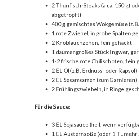
2 Thunfisch-Steaks (à ca. 150 g) o
abgetropft)
400 g gemischtes Wokgemüse (z.B. 
1 rote Zwiebel, in grobe Spalten g
2 Knoblauchzehen, fein gehackt
1 daumengroßes Stück Ingwer, ger
1-2 frische rote Chilischoten, fein
2 EL Öl (z.B. Erdnuss- oder Rapsöl)
2 EL Sesamsamen (zum Garnieren)
2 Frühlingszwiebeln, in Ringe gesc
Für die Sauce:
3 EL Sojasauce (hell, wenn verfügb
1 EL Austernsoße (oder 1 TL mehr 