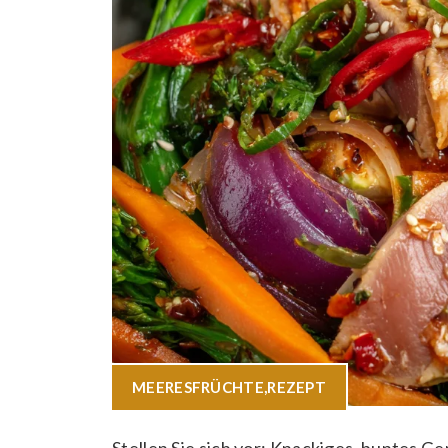
MEERESFRÜCHTE
,
REZEPT
Stellen Sie sich vor: Knackiges, buntes G