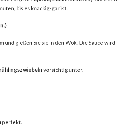
uten, bis es knackig-gar ist.
n.)
m und gießen Sie sie in den Wok. Die Sauce wird
rühlingszwiebeln
vorsichtig unter.
n
perfekt.