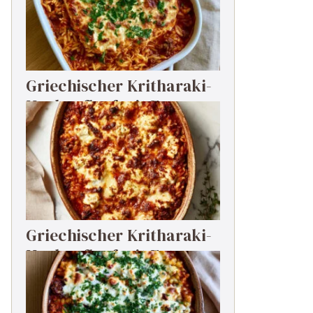
Griechischer Kritharaki-
Hackauflauf mit Feta
Griechischer Kritharaki-
Hackauflauf mit Feta