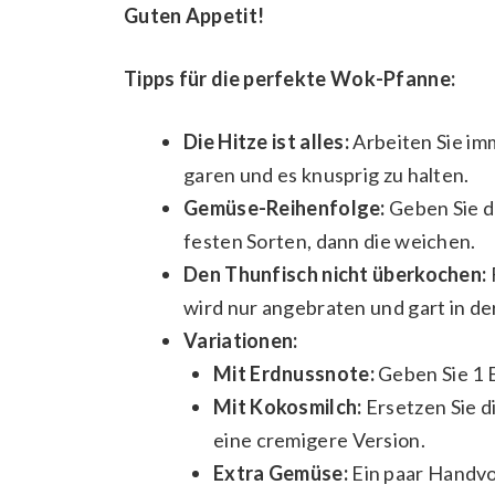
Guten Appetit!
Tipps für die perfekte Wok-Pfanne:
Die Hitze ist alles:
Arbeiten Sie im
garen und es knusprig zu halten.
Gemüse-Reihenfolge:
Geben Sie d
festen Sorten, dann die weichen.
Den Thunfisch nicht überkochen:
wird nur angebraten und gart in de
Variationen:
Mit Erdnussnote:
Geben Sie 1 E
Mit Kokosmilch:
Ersetzen Sie d
eine cremigere Version.
Extra Gemüse:
Ein paar Handvol