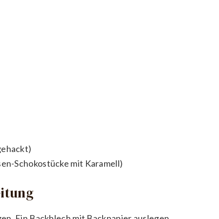
gehackt)
sen-Schokostücke mit Karamell)
eitung
en. Ein Backblech mit Backpapier auslegen.