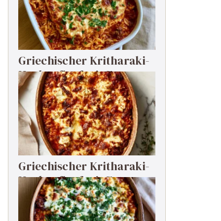
Griechischer Kritharaki-
Hackauflauf mit Feta
Griechischer Kritharaki-
Hackauflauf mit Feta