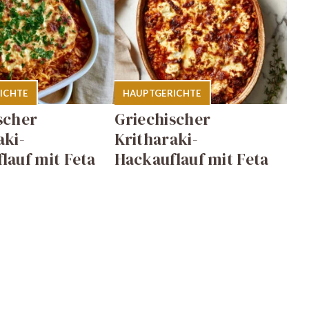
ICHTE
HAUPTGERICHTE
scher
Griechischer
aki-
Kritharaki-
lauf mit Feta
Hackauflauf mit Feta