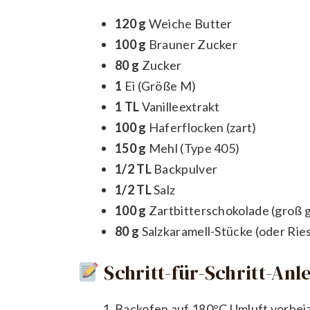
120 g
Weiche Butter
100 g
Brauner Zucker
80 g
Zucker
1
Ei (Größe M)
1 TL
Vanilleextrakt
100 g
Haferflocken (zart)
150 g
Mehl (Type 405)
1/2 TL
Backpulver
1/2 TL
Salz
100 g
Zartbitterschokolade (groß 
80 g
Salzkaramell-Stücke (oder Rie
Schritt-für-Schritt-Anl
Backofen auf 180°C Umluft vorheiz