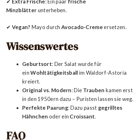
✔
Extra Frische
: Ein paar
frische
Minzblätter
unterheben.
✔
Vegan?
Mayo durch
Avocado-Creme
ersetzen.
Wissenswertes
Geburtsort
: Der Salat wurde für
ein
Wohltätigkeitsball
im Waldorf-Astoria
kreiert.
Original vs. Modern
: Die
Trauben
kamen erst
in den 1950ern dazu – Puristen lassen sie weg.
Perfekte Paarung
: Dazu passt
gegrilltes
Hähnchen
oder ein
Croissant
.
FAQ