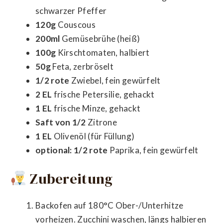
schwarzer Pfeffer
120g
Couscous
200ml
Gemüsebrühe (heiß)
100g
Kirschtomaten, halbiert
50g
Feta, zerbröselt
1/2 rote
Zwiebel, fein gewürfelt
2 EL
frische Petersilie, gehackt
1 EL
frische Minze, gehackt
Saft von 1/2
Zitrone
1 EL
Olivenöl (für Füllung)
optional: 1/2 rote
Paprika, fein gewürfelt
Zubereitung
Backofen auf 180°C Ober-/Unterhitze
vorheizen. Zucchini waschen, längs halbieren