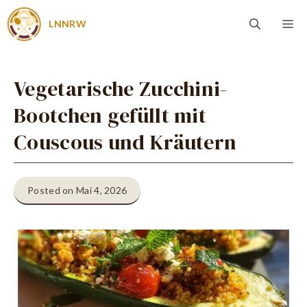
Zum
Me
LNNRW
Inhalt
springen
Vegetarische Zucchini-
Bootchen gefüllt mit
Couscous und Kräutern
Posted on Mai 4, 2026