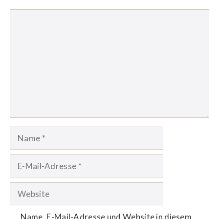
Kommentar
Name
E-
Mail-
Adresse
Website
Name, E-Mail-Adresse und Website in diesem