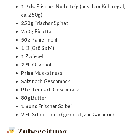
1 Pck.
Frischer Nudelteig (aus dem Kühlregal,
ca. 250g)
250g
Frischer Spinat
250g
Ricotta
50g
Paniermehl
1
Ei (Größe M)
1
Zwiebel
2 EL
Olivenöl
Prise
Muskatnuss
Salz
nach Geschmack
Pfeffer
nach Geschmack
80g
Butter
1 Bund
Frischer Salbei
2 EL
Schnittlauch (gehackt, zur Garnitur)
Zubereitung