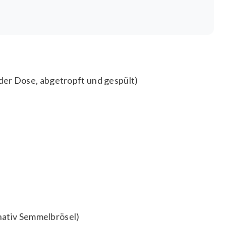
er Dose, abgetropft und gespült)
t
rnativ Semmelbrösel)