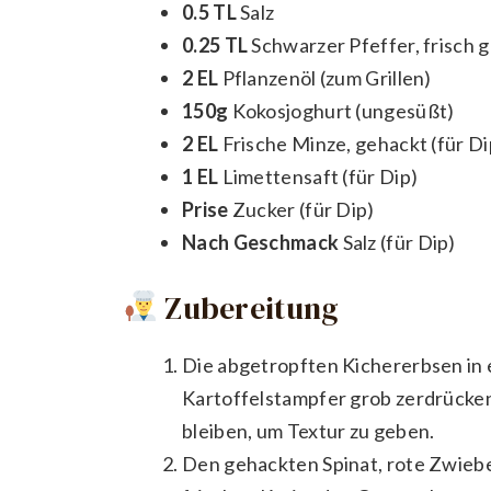
0.5 TL
Salz
0.25 TL
Schwarzer Pfeffer, frisch 
2 EL
Pflanzenöl (zum Grillen)
150g
Kokosjoghurt (ungesüßt)
2 EL
Frische Minze, gehackt (für Di
1 EL
Limettensaft (für Dip)
Prise
Zucker (für Dip)
Nach Geschmack
Salz (für Dip)
Zubereitung
Die abgetropften Kichererbsen in 
Kartoffelstampfer grob zerdrücken
bleiben, um Textur zu geben.
Den gehackten Spinat, rote Zwiebe