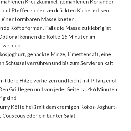
 gemahlenen Kreuzkümmel, gemahlenen Koriander,
z und Pfeffer zu den zerdrückten Kichererbsen
u einer formbaren Masse kneten.
de Köfte formen. Falls die Masse zu klebrig ist,
Optional können die Köfte 15 Minuten im
er werden.
osjoghurt, gehackte Minze, Limettensaft, eine
nen Schüssel verrühren und bis zum Servieren kalt
 mittlere Hitze vorheizen und leicht mit Pflanzenöl
en Grill legen und von jeder Seite ca. 4-6 Minuten
ig sind.
urry Köfte heiß mit dem cremigen Kokos-Joghurt-
 Couscous oder ein bunter Salat.