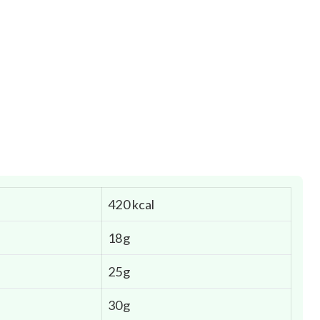
420 kcal
18g
25g
30g