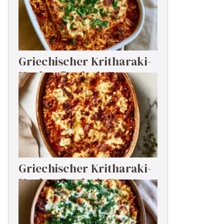
Griechischer Kritharaki-
Hackauflauf mit Feta
Griechischer Kritharaki-
Hackauflauf mit Feta