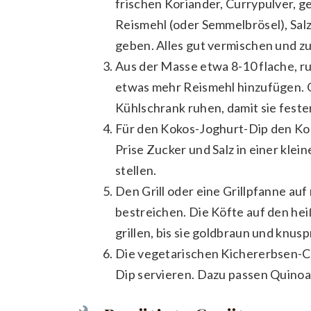
frischen Koriander, Currypulver,
Reismehl (oder Semmelbrösel), Sal
geben. Alles gut vermischen und z
Aus der Masse etwa 8-10 flache, run
etwas mehr Reismehl hinzufügen. 
Kühlschrank ruhen, damit sie fest
Für den Kokos-Joghurt-Dip den Kok
Prise Zucker und Salz in einer klei
stellen.
Den Grill oder eine Grillpfanne auf
bestreichen. Die Köfte auf den heiß
grillen, bis sie goldbraun und knuspr
Die vegetarischen Kichererbsen-C
Dip servieren. Dazu passen Quinoa,