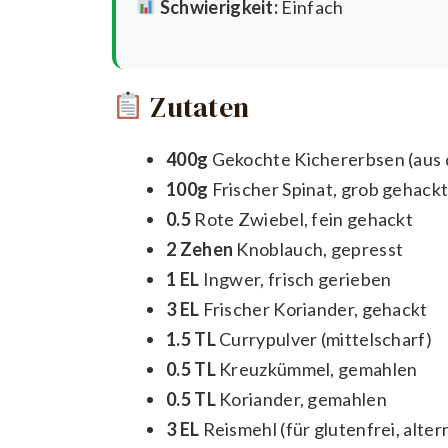
Schwierigkeit:
Einfach
Zutaten
400g
Gekochte Kichererbsen (aus d
100g
Frischer Spinat, grob gehack
0.5
Rote Zwiebel, fein gehackt
2 Zehen
Knoblauch, gepresst
1 EL
Ingwer, frisch gerieben
3 EL
Frischer Koriander, gehackt
1.5 TL
Currypulver (mittelscharf)
0.5 TL
Kreuzkümmel, gemahlen
0.5 TL
Koriander, gemahlen
3 EL
Reismehl (für glutenfrei, alte