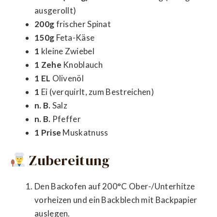
ausgerollt)
200g
frischer Spinat
150g
Feta-Käse
1
kleine Zwiebel
1 Zehe
Knoblauch
1 EL
Olivenöl
1
Ei (verquirlt, zum Bestreichen)
n. B.
Salz
n. B.
Pfeffer
1 Prise
Muskatnuss
Zubereitung
Den Backofen auf 200°C Ober-/Unterhitze
vorheizen und ein Backblech mit Backpapier
auslegen.