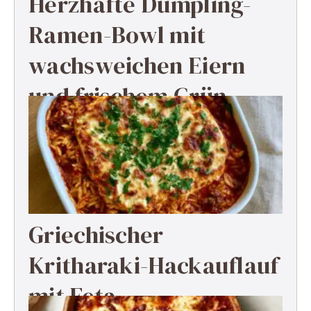
Herzhafte Dumpling-
Ramen-Bowl mit
wachsweichen Eiern
und frischem Grün
Griechischer
Kritharaki-Hackauflauf
mit Feta