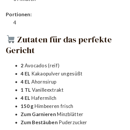
Portionen:
4
Zutaten für das perfekte
Gericht
2
Avocados (reif)
4 EL
Kakaopulver ungesüßt
4 EL
Ahornsirup
1 TL
Vanilleextrakt
4 EL
Hafermilch
150 g
Himbeeren frisch
Zum Garnieren
Minzblätter
Zum Bestäuben
Puderzucker