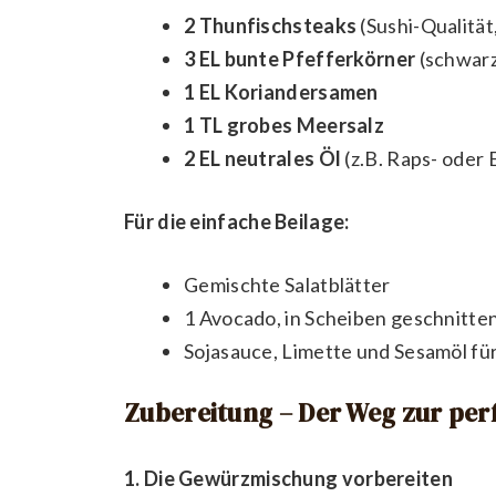
2 Thunfischsteaks
(Sushi-Qualität,
3 EL bunte Pfefferkörner
(schwarz
1 EL Koriandersamen
1 TL grobes Meersalz
2 EL neutrales Öl
(z.B. Raps- oder 
Für die einfache Beilage:
Gemischte Salatblätter
1 Avocado, in Scheiben geschnitte
Sojasauce, Limette und Sesamöl fü
Zubereitung – Der Weg zur per
1. Die Gewürzmischung vorbereiten