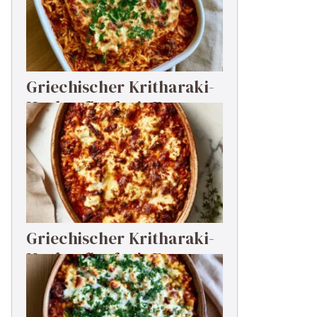
Griechischer Kritharaki-
Hackauflauf mit Feta
Griechischer Kritharaki-
Hackauflauf mit Feta