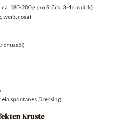
 ca. 180-200 g pro Stück, 3-4 cm dick)
, weiß, rosa)
Erdnussöl)
n
r ein spontanes Dressing
fekten Kruste