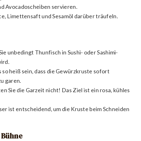
und Avocadoscheiben servieren.
ce, Limettensaft und Sesamöl darüber träufeln.
e unbedingt Thunfisch in Sushi- oder Sashimi-
ird.
so heiß sein, dass die Gewürzkruste sofort
zu garen.
n Sie die Garzeit nicht! Das Ziel ist ein rosa, kühles
er ist entscheidend, um die Kruste beim Schneiden
e Bühne