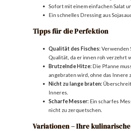
Sofort mit einem einfachen Salat 
Ein schnelles Dressing aus Sojasau
Tipps für die Perfektion
Qualität des Fisches:
Verwenden Si
Qualität, da er innen roh verzehrt w
Brutzelnde Hitze:
Die Pfanne muss 
angebraten wird, ohne das Innere 
Nicht zu lange braten:
Überschreite
Inneres.
Scharfe Messer:
Ein scharfes Mess
nicht zu zerquetschen.
Variationen – Ihre kulinarisch