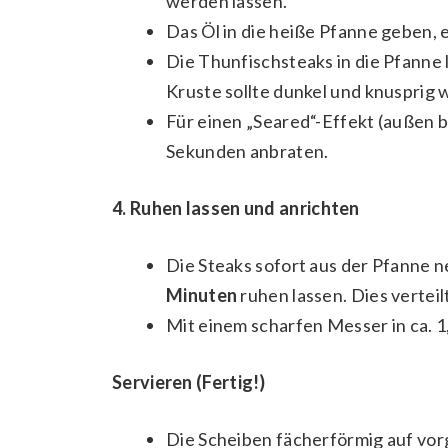
werden lassen.
Das Öl in die heiße Pfanne geben, es
Die Thunfischsteaks in die Pfanne
Kruste sollte dunkel und knusprig w
Für einen „Seared“-Effekt (außen b
Sekunden anbraten.
4. Ruhen lassen und anrichten
Die Steaks sofort aus der Pfanne
Minuten
ruhen lassen. Dies verteilt
Mit einem scharfen Messer in ca. 1
Servieren (Fertig!)
Die Scheiben fächerförmig auf vor