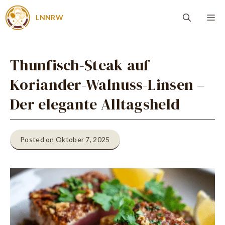
Zum
Me
LNNRW
Inhalt
springen
Thunfisch-Steak auf
Koriander-Walnuss-Linsen –
Der elegante Alltagsheld
Posted on Oktober 7, 2025