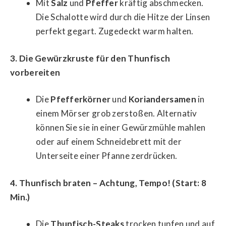
Mit
Salz
und
Pfeffer
kräftig abschmecken.
Die Schalotte wird durch die Hitze der Linsen
perfekt gegart. Zugedeckt warm halten.
3. Die Gewürzkruste für den Thunfisch
vorbereiten
Die
Pfefferkörner
und
Koriandersamen
in
einem Mörser grob zerstoßen. Alternativ
können Sie sie in einer Gewürzmühle mahlen
oder auf einem Schneidebrett mit der
Unterseite einer Pfanne zerdrücken.
4. Thunfisch braten – Achtung, Tempo! (Start: 8
Min.)
Die
Thunfisch-Steaks
trocken tupfen und auf