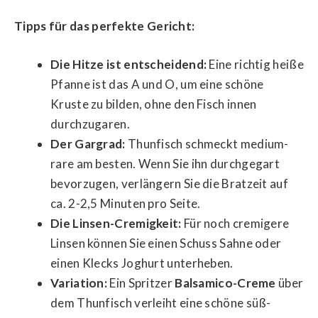
Tipps für das perfekte Gericht:
Die Hitze ist entscheidend:
Eine richtig heiße
Pfanne ist das A und O, um eine schöne
Kruste zu bilden, ohne den Fisch innen
durchzugaren.
Der Gargrad:
Thunfisch schmeckt medium-
rare am besten. Wenn Sie ihn durchgegart
bevorzugen, verlängern Sie die Bratzeit auf
ca. 2-2,5 Minuten pro Seite.
Die Linsen-Cremigkeit:
Für noch cremigere
Linsen können Sie einen Schuss Sahne oder
einen Klecks Joghurt unterheben.
Variation:
Ein Spritzer
Balsamico-Creme
über
dem Thunfisch verleiht eine schöne süß-