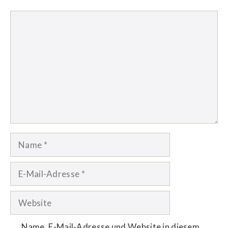
Kommentar
Name
E-
Mail-
Adresse
Website
Name, E-Mail-Adresse und Website in diesem