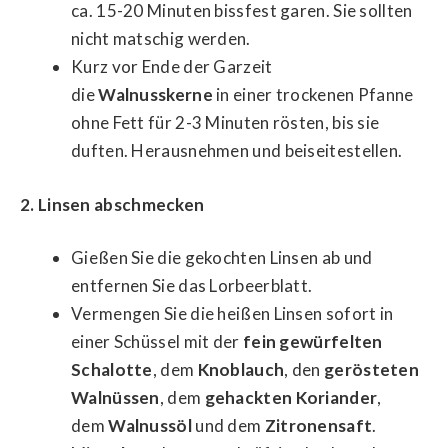
ca. 15-20 Minuten bissfest garen. Sie sollten
nicht matschig werden.
Kurz vor Ende der Garzeit
die
Walnusskerne
in einer trockenen Pfanne
ohne Fett für 2-3 Minuten rösten, bis sie
duften. Herausnehmen und beiseitestellen.
2. Linsen abschmecken
Gießen Sie die gekochten Linsen ab und
entfernen Sie das Lorbeerblatt.
Vermengen Sie die heißen Linsen sofort in
einer Schüssel mit der
fein gewürfelten
Schalotte
, dem
Knoblauch
, den
gerösteten
Walnüssen
, dem
gehackten Koriander
,
dem
Walnussöl
und dem
Zitronensaft
.