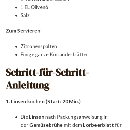
1 EL Olivenöl
Salz
Zum Servieren:
Zitronenspalten
Einige ganze Korianderblätter
Schritt-für-Schritt-
Anleitung
1. Linsen kochen (Start: 20 Min.)
Die
Linsen
nach Packungsanweisung in
der
Gemüsebrühe
mit dem
Lorbeerblatt
für