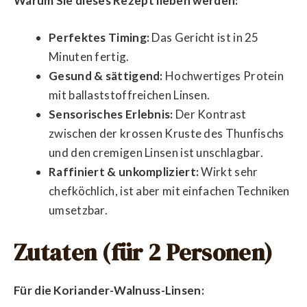
Warum Sie dieses Rezept lieben werden:
Perfektes Timing:
Das Gericht ist in 25
Minuten fertig.
Gesund & sättigend:
Hochwertiges Protein
mit ballaststoffreichen Linsen.
Sensorisches Erlebnis:
Der Kontrast
zwischen der krossen Kruste des Thunfischs
und den cremigen Linsen ist unschlagbar.
Raffiniert & unkompliziert:
Wirkt sehr
chefköchlich, ist aber mit einfachen Techniken
umsetzbar.
Zutaten (für 2 Personen)
Für die Koriander-Walnuss-Linsen: