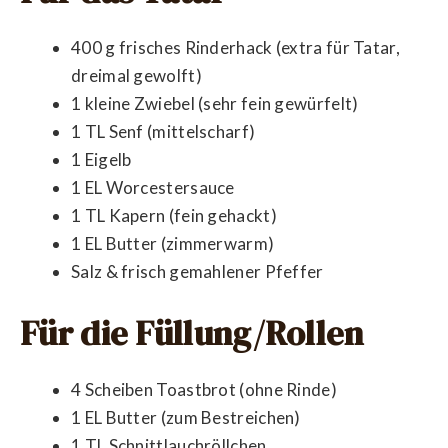
400 g frisches Rinderhack (extra für Tatar,
dreimal gewolft)
1 kleine Zwiebel (sehr fein gewürfelt)
1 TL Senf (mittelscharf)
1 Eigelb
1 EL Worcestersauce
1 TL Kapern (fein gehackt)
1 EL Butter (zimmerwarm)
Salz & frisch gemahlener Pfeffer
Für die Füllung/Rollen
4 Scheiben Toastbrot (ohne Rinde)
1 EL Butter (zum Bestreichen)
1 TL Schnittlauchröllchen