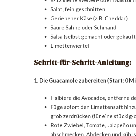
8-12 kleine Weizen- oder Maistorti
Salat, fein geschnitten
Geriebener Käse (z.B. Cheddar)
Saure Sahne oder Schmand
Salsa (selbst gemacht oder gekauft
Limettenviertel
Schritt-für-Schritt-Anleitung:
1. Die Guacamole zubereiten (Start: 0 Mi
Halbiere die Avocados, entferne den
Füge sofort den Limettensaft hinz
grob zerdrücken (für eine stückig-
Rote Zwiebel, Tomate, Jalapeño un
abschmecken. Abdecken und kühl s