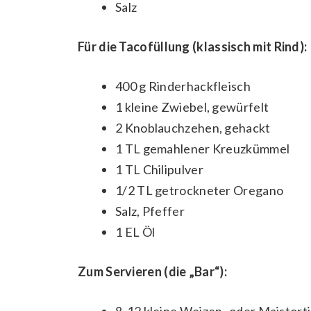
Salz
Für die Tacofüllung (klassisch mit Rind):
400 g Rinderhackfleisch
1 kleine Zwiebel, gewürfelt
2 Knoblauchzehen, gehackt
1 TL gemahlener Kreuzkümmel
1 TL Chilipulver
1/2 TL getrockneter Oregano
Salz, Pfeffer
1 EL Öl
Zum Servieren (die „Bar“):