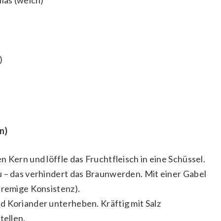
llas (weich)
)
n)
 Kern und löffle das Fruchtfleisch in eine Schüssel.
u – das verhindert das Braunwerden. Mit einer Gabel
cremige Konsistenz).
d Koriander unterheben. Kräftig mit Salz
tellen.