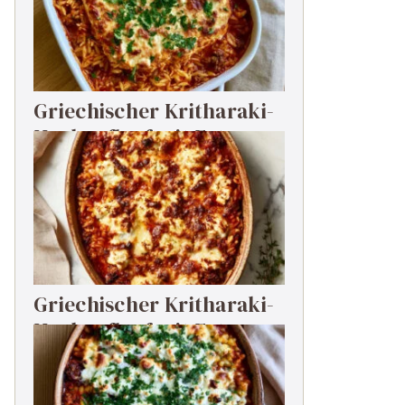
Griechischer Kritharaki-
Hackauflauf mit Feta
Griechischer Kritharaki-
Hackauflauf mit Feta