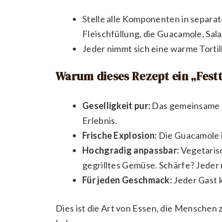
Stelle alle Komponenten in separa
Fleischfüllung, die Guacamole, Sala
Jeder nimmt sich eine warme Tortill
Warum dieses Rezept ein „Festt
Geselligkeit pur:
Das gemeinsame B
Erlebnis.
Frische Explosion:
Die Guacamole is
Hochgradig anpassbar:
Vegetaris
gegrilltes Gemüse. Schärfe? Jeder r
Für jeden Geschmack:
Jeder Gast k
Dies ist die Art von Essen, die Menschen z