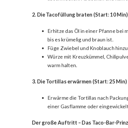
2. Die Tacofüllung braten (Start: 10 Min)
Erhitze das Öl in einer Pfanne bei m
bis es krümelig und braun ist.
Füge Zwiebel und Knoblauch hinzu 
Würze mit Kreuzkümmel, Chilipulve
warm halten.
3. Die Tortillas erwärmen (Start: 25 Min)
Erwärme die Tortillas nach Packun
einer Gasflamme oder eingewickelt 
Der große Auftritt – Das Taco-Bar-Prinz