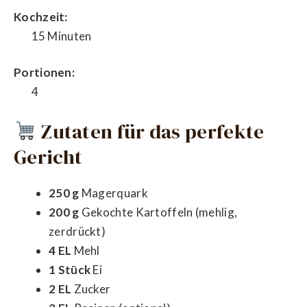
Kochzeit:
15 Minuten
Portionen:
4
Zutaten für das perfekte
Gericht
250 g
Magerquark
200 g
Gekochte Kartoffeln (mehlig,
zerdrückt)
4 EL
Mehl
1 Stück
Ei
2 EL
Zucker