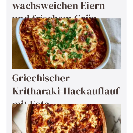
wachsweichen Eiern
und frischem Grün
Griechischer
Kritharaki-Hackauflauf
mit Feta