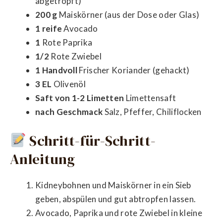
abgetropft)
200 g
Maiskörner (aus der Dose oder Glas)
1 reife
Avocado
1
Rote Paprika
1/2
Rote Zwiebel
1 Handvoll
Frischer Koriander (gehackt)
3 EL
Olivenöl
Saft von 1-2 Limetten
Limettensaft
nach Geschmack
Salz, Pfeffer, Chiliflocken
Schritt-für-Schritt-
Anleitung
Kidneybohnen und Maiskörner in ein Sieb
geben, abspülen und gut abtropfen lassen.
Avocado, Paprika und rote Zwiebel in kleine