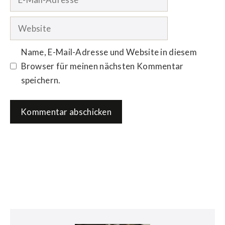
Mail-
Adresse
Website
Name, E-Mail-Adresse und Website in diesem
Browser für meinen nächsten Kommentar
speichern.