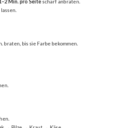
1–2 Min. pro Seite
scharf anbraten.
 lassen.
n. braten, bis sie Farbe bekommen.
hen.
chen.
ak → Pilze → Kraut → Käse.