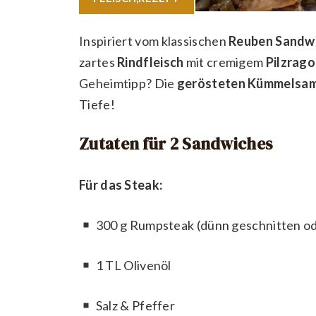
Inspiriert vom klassischen
Reuben Sandw
zartes
Rindfleisch
mit cremigem
Pilzrago
Geheimtipp? Die
gerösteten Kümmelsa
Tiefe!
Zutaten für 2 Sandwiches
Für das Steak:
300 g Rumpsteak (dünn geschnitten od
1 TL Olivenöl
Salz & Pfeffer