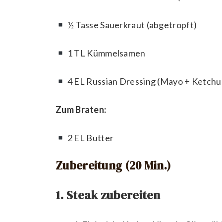
½ Tasse Sauerkraut (abgetropft)
1 TL Kümmelsamen
4 EL Russian Dressing (Mayo + Ketch
Zum Braten:
2 EL Butter
Zubereitung (20 Min.)
1. Steak zubereiten