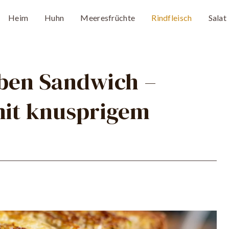
Heim
Huhn
Meeresfrüchte
Rindfleisch
Salat
uben Sandwich –
it knusprigem