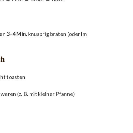
ten
3–4 Min.
knusprig braten (oder im
ch
cht toasten
weren (z. B. mit kleiner Pfanne)