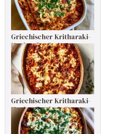
Griechischer Kritharaki-
Hackauflauf mit Feta
Griechischer Kritharaki-
Hackauflauf mit Feta