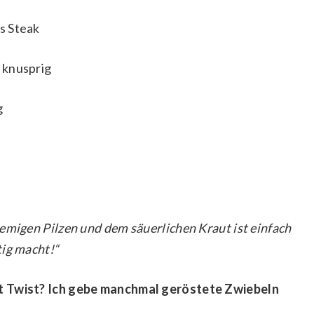
s Steak
 knusprig
g
emigen Pilzen und dem säuerlichen Kraut ist einfach
tig macht!“
it Twist? Ich gebe manchmal geröstete Zwiebeln