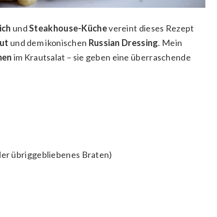
ich
und
Steakhouse-Küche
vereint dieses Rezept
ut
und dem ikonischen
Russian Dressing
. Mein
men
im Krautsalat – sie geben eine überraschende
er übriggebliebenes Braten)