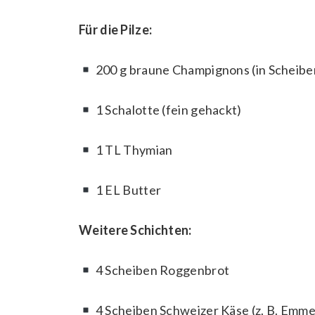
Für die Pilze:
200 g braune Champignons (in Scheibe
1 Schalotte (fein gehackt)
1 TL Thymian
1 EL Butter
Weitere Schichten:
4 Scheiben Roggenbrot
4 Scheiben Schweizer Käse (z. B. Emme