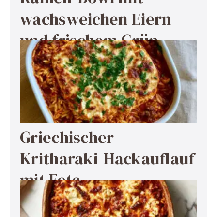
wachsweichen Eiern
und frischem Grün
Griechischer
Kritharaki-Hackauflauf
mit Feta