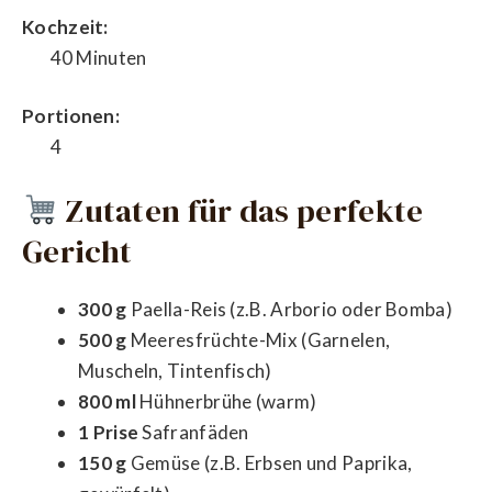
Kochzeit:
40 Minuten
Portionen:
4
Zutaten für das perfekte
Gericht
300 g
Paella-Reis (z.B. Arborio oder Bomba)
500 g
Meeresfrüchte-Mix (Garnelen,
Muscheln, Tintenfisch)
800 ml
Hühnerbrühe (warm)
1 Prise
Safranfäden
150 g
Gemüse (z.B. Erbsen und Paprika,