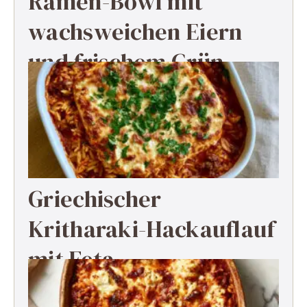
Ramen-Bowl mit
wachsweichen Eiern
und frischem Grün
Griechischer
Kritharaki-Hackauflauf
mit Feta