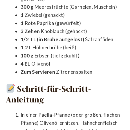
300 g
Meeresfrüchte (Garnelen, Muscheln)
1
Zwiebel (gehackt)
1
Rote Paprika (gewürfelt)
3 Zehen
Knoblauch (gehackt)
1/2 TL (in Brühe aufgelöst)
Safranfäden
1,2 L
Hühnerbrühe (heiß)
100 g
Erbsen (tiefgekühlt)
4 EL
Olivenöl
Zum Servieren
Zitronenspalten
Schritt-für-Schritt-
Anleitung
In einer Paella-Pfanne (oder großen, flachen
Pfanne) Olivenöl erhitzen. Hähnchenfleisch