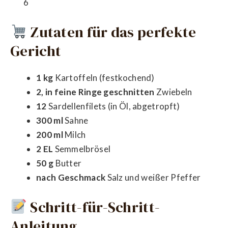
6
Zutaten für das perfekte
Gericht
1 kg
Kartoffeln (festkochend)
2, in feine Ringe geschnitten
Zwiebeln
12
Sardellenfilets (in Öl, abgetropft)
300 ml
Sahne
200 ml
Milch
2 EL
Semmelbrösel
50 g
Butter
nach Geschmack
Salz und weißer Pfeffer
Schritt-für-Schritt-
Anleitung