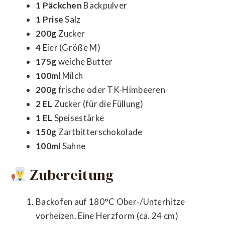
1 Päckchen
Backpulver
1 Prise
Salz
200g
Zucker
4
Eier (Größe M)
175g
weiche Butter
100ml
Milch
200g
frische oder TK-Himbeeren
2 EL
Zucker (für die Füllung)
1 EL
Speisestärke
150g
Zartbitterschokolade
100ml
Sahne
Zubereitung
Backofen auf 180°C Ober-/Unterhitze
vorheizen. Eine Herzform (ca. 24 cm)