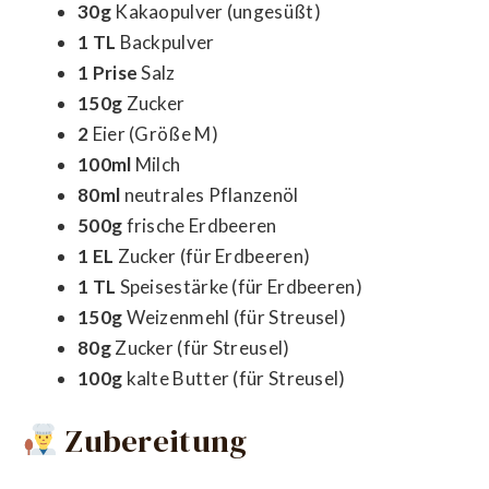
30g
Kakaopulver (ungesüßt)
1 TL
Backpulver
1 Prise
Salz
150g
Zucker
2
Eier (Größe M)
100ml
Milch
80ml
neutrales Pflanzenöl
500g
frische Erdbeeren
1 EL
Zucker (für Erdbeeren)
1 TL
Speisestärke (für Erdbeeren)
150g
Weizenmehl (für Streusel)
80g
Zucker (für Streusel)
100g
kalte Butter (für Streusel)
Zubereitung