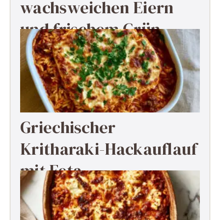
wachsweichen Eiern
und frischem Grün
Griechischer
Kritharaki-Hackauflauf
mit Feta