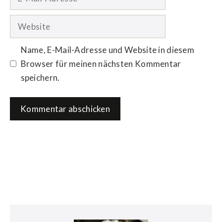
Mail-
Adresse
Website
Name, E-Mail-Adresse und Website in diesem
Browser für meinen nächsten Kommentar
speichern.